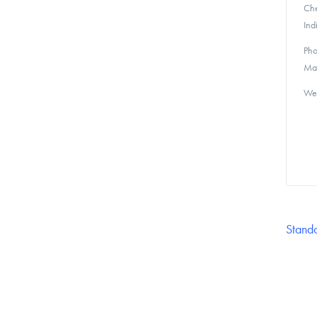
Che
Ind
Ph
Ma
We
Stando