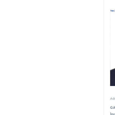
Ad
GA
Inc