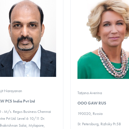
jit Narayanan
Tatjana Averina
W PCS India Pvt Ltd
OOO GAW RUS
 - M/s. Regus Business Chennai
190020, Russia
tre Pvt Ltd. Level 6 10/11 Dr.
St. Petersburg, Rizhsky Pr.58
hakrishnan Salai, Mylapore,