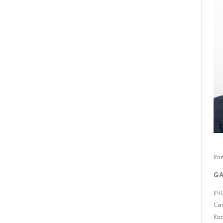
Ran
GA
IND
Cen
Rad