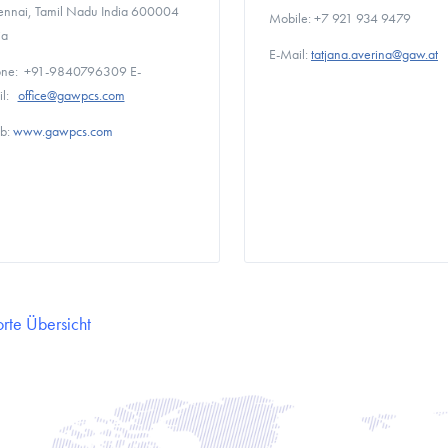
nnai, Tamil Nadu India 600004
Mobile: +7 921 934 9479
ia
E-Mail:
tatjana.averina@gaw.at
one: +91-9840796309 E-
il:
office@gawpcs.com
b:
www.gawpcs.com
rte Übersicht