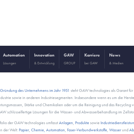
Automation
Innovation
GAW
Karriere
News
Lösungen
& Entwicklung
GROUP
bei GAW
& Medien
Gründung des Unternehmens im Jahr 1951
steht GAW technologies als Garant für 
ndustrie sowie in anderen Industriesegmenten. Insbesondere wenn es um die Herste
htungsmassen, Stärke und Chemikalien oder um die Reinigung und das Recycling v
GAW schlüsselfertige Lösungen für die Wasser- und Abwasserbehandlung im Zellstoff
tfolio der GAW technologies umfasst
Anlagen
,
Produkte
sowie
Industriedienstleist
n der Welt:
Papier
,
Chemie,
Automation
,
Faser-Verbundwerkstoffe
,
Wasser
und
Ab