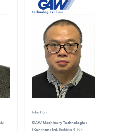
John Han
GAW Machinery Technologies
 de
(Kunshan) Ltd.
Building 5, No.