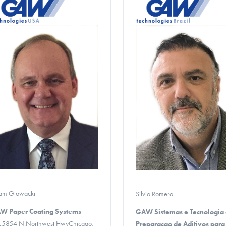
am Glowacki
Silvio Romero
W Paper Coating Systems
GAW Sistemas e Tecnologia
.
5854 N.Northwest HwyChicago,
Preparacao de Aditivos para