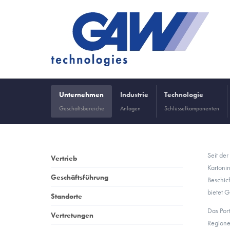
Unternehmen
Industrie
Technologie
Geschäftsbereiche
Anlagen
Schlüsselkomponenten
Seit der
Vertrieb
Kartoni
Geschäftsführung
Beschic
bietet 
Standorte
Das Por
Vertretungen
Regione