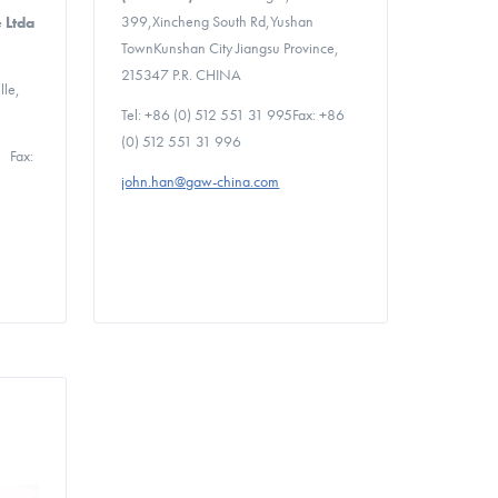
399,Xincheng South Rd,Yushan
e Ltda
TownKunshan City Jiangsu Province,
215347 P.R. CHINA
lle,
Tel: +86 (0) 512 551 31 995Fax: +86
(0) 512 551 31 996
 Fax:
john.han@gaw-china.com