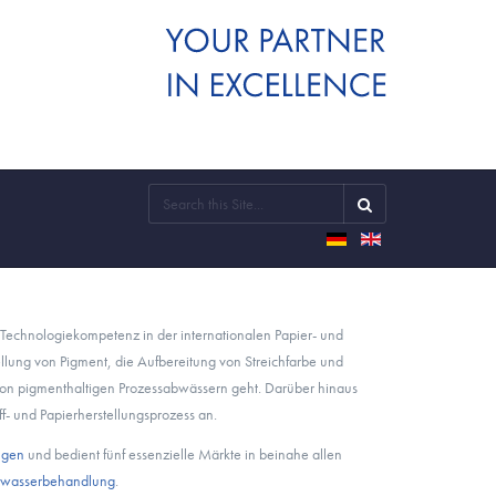
Technologiekompetenz in der internationalen Papier- und
llung von Pigment, die Aufbereitung von Streichfarbe und
on pigmenthaltigen Prozessabwässern geht. Darüber hinaus
- und Papierherstellungsprozess an.
ungen
und bedient fünf essenzielle Märkte in beinahe allen
wasserbehandlung
.