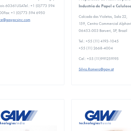
inois 60361USATel.: +1 (0)773 594
Industria de Papel e Celulos
0Fax: +1 (0)773 594 6950
Calcada das Violetas, Sala 22,
ice@gawpcsinc.com
159,
Centro Commercial Alphavi
06453-003 Barueri, SP, Brazil
Tel.: +55 (11) 4193-1045
+55 (11) 2668-4004
Cel.: +55 (11)991259195
Silvio.Romero@gaw.at