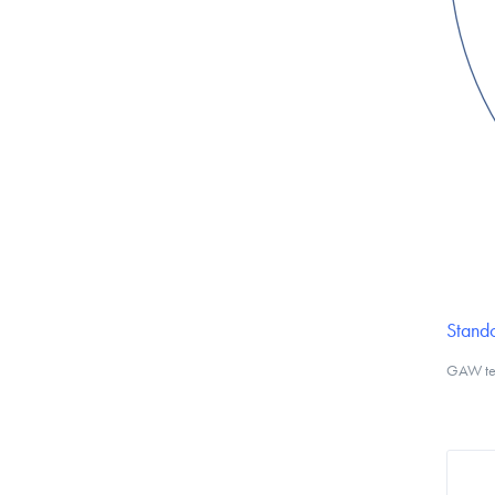
Stando
GAW tec